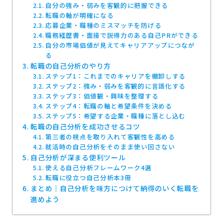
自分の強み・弱みを客観的に把握できる
転職の軸が明確になる
応募企業・職種のミスマッチを防げる
職務経歴書・面接で説得力のある自己PRができる
自分の市場価値が見えてキャリアアップにつなが
る
転職の自己分析のやり方
ステップ1：これまでのキャリアを棚卸しする
ステップ2：強み・弱みを客観的に言語化する
ステップ3：価値観・興味を整理する
ステップ4：転職の軸と希望条件を決める
ステップ5：希望する企業・職種に落とし込む
転職の自己分析を成功させるコツ
第三者の視点を取り入れて客観性を高める
就活時の自己分析をそのまま使い回さない
自己分析が深まる便利ツール
使える自己分析フレームワーク4選
転職に役立つ自己分析本3冊
まとめ｜自己分析を味方につけて納得のいく転職を
進めよう