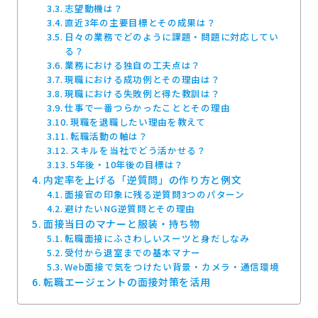
志望動機は？
直近3年の主要目標とその成果は？
日々の業務でどのように課題・問題に対応してい
る？
業務における独自の工夫点は？
現職における成功例とその理由は？
現職における失敗例と得た教訓は？
仕事で一番つらかったこととその理由
現職を退職したい理由を教えて
転職活動の軸は？
スキルを当社でどう活かせる？
5年後・10年後の目標は？
内定率を上げる「逆質問」の作り方と例文
面接官の印象に残る逆質問3つのパターン
避けたいNG逆質問とその理由
面接当日のマナーと服装・持ち物
転職面接にふさわしいスーツと身だしなみ
受付から退室までの基本マナー
Web面接で気をつけたい背景・カメラ・通信環境
転職エージェントの面接対策を活用